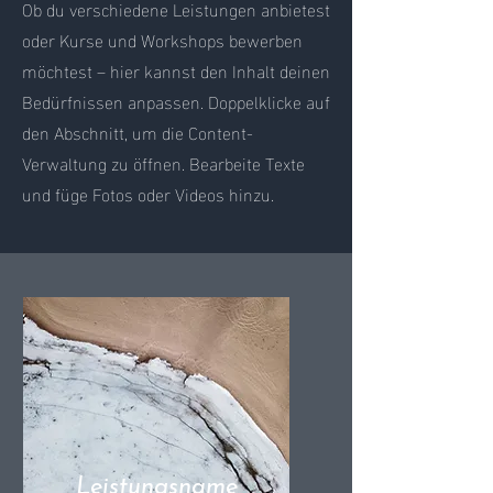
Ob du verschiedene Leistungen anbietest
oder Kurse und Workshops bewerben
möchtest ​–​ hier kannst den Inhalt deinen
Bedürfnissen anpassen. Doppelklicke auf
den Abschnitt, um die Content-
Verwaltung zu öffnen. Bearbeite Texte
und füge Fotos oder Videos hinzu.
Leistungsname