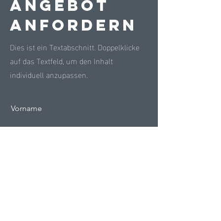
Angebot
anfordern
Dies ist ein Textabschnitt. Doppelklicke
auf das Textfeld, um den Inhalt
individuell anzupassen.
Vorname
Nachname
E-Mail