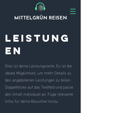
MITTELGRÜN REISEN
Leistung
en
Dies ist deine Leistungsseite. Es ist die
ideale Möglichkeit, um mehr Details zu
den angebotenen Leistungen zu teilen.
Doppelklicke auf das Textfeld und passe
den Inhalt individuell an. Füge relevante
Infos für deine Besucher hinzu.