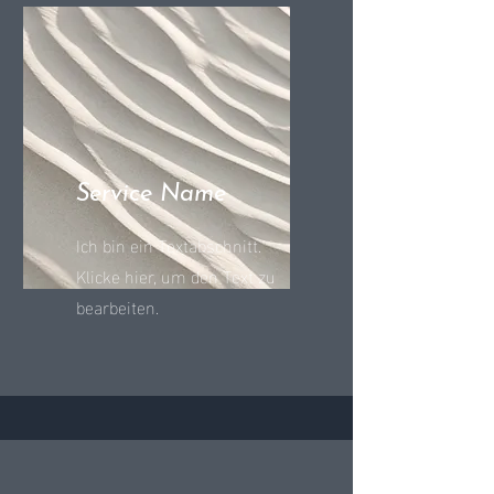
Service Name
Ich bin ein Textabschnitt.
Klicke hier, um den Text zu
bearbeiten.